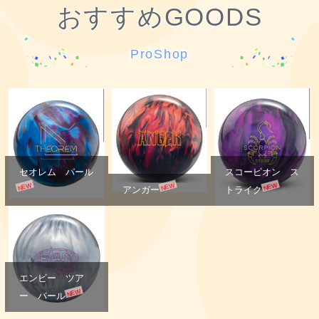
おすすめGOODS
ProShop
セオレム パール
スコーピオン ス
NEW
NEW
NEW
アンガー
トライク
エンビー ツア
NEW
ー パール