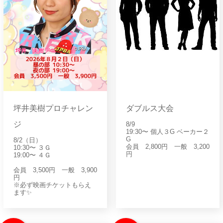
坪井美樹プロチャレン
ダブルス大会
ジ
8/9
19:30〜 個人３G ベーカー２
G
8/2（日）
会員 2,800円 一般 3,200
10:30〜 ３Ｇ
円
19:00〜 ４Ｇ
会員 3,500円 一般 3,900
円
※必ず映画チケットもらえ
ます✨