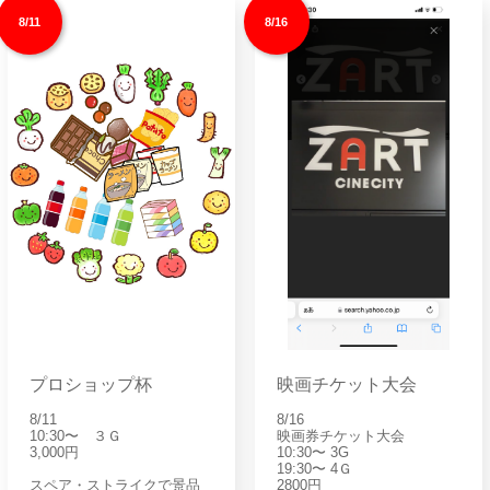
8/11
8/16
プロショップ杯
映画チケット大会
8/11
8/16
10:30〜 ３Ｇ
映画券チケット大会
3,000円
10:30〜 3G
19:30〜 4Ｇ
スペア・ストライクで景品
2800円