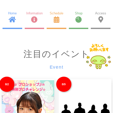
Home
Information
Schedule
Shop
Access
注目のイベント
Event
8/2
8/9