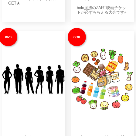
GET★
bolo提携のZART映画チケッ
トが必ずもらえる大会です⭐︎
8/23
8/30